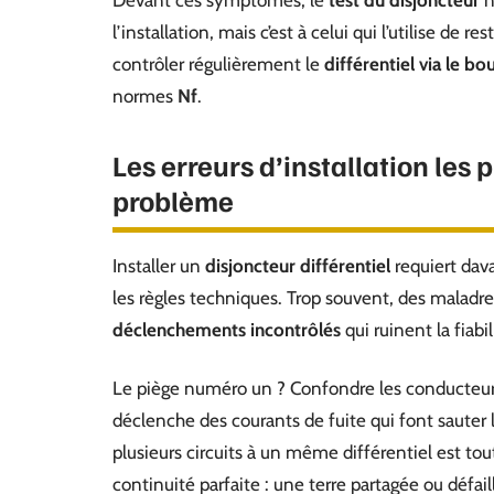
Devant ces symptômes, le
test du disjoncteur
n
l’installation, mais c’est à celui qui l’utilise de 
contrôler régulièrement le
différentiel via le bo
normes
Nf
.
Les erreurs d’installation les 
problème
Installer un
disjoncteur différentiel
requiert dav
les règles techniques. Trop souvent, des malad
déclenchements incontrôlés
qui ruinent la fiabi
Le piège numéro un ? Confondre les conducteu
déclenche des courants de fuite qui font sauter l
plusieurs circuits à un même différentiel est t
continuité parfaite : une terre partagée ou défai