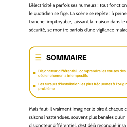
L’électricité a parfois ses humeurs : tout fonctionn
le quotidien se fige. La scène se répète : à pein
tranche, impitoyable, laissant la maison dans le n
sécurité, se montre parfois d’une vigilance maladi
SOMMAIRE
Disjoncteur différentiel : comprendre les causes des
déclenchements intempestifs
Les erreurs d’installation les plus fréquentes à l’orig
problème
Mais faut-il vraiment imaginer le pire à chaque 
raisons inattendues, souvent plus banales qu’un 
disjoncteur différentiel, c’est déjà reconquérir s