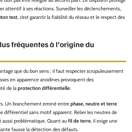
e doit pas être relégué au second plan. Le dispositif protège
rester attentif à ses réactions. Surveiller les déclenchements,
uton test
, c’est garantir la fiabilité du réseau et le respect des
plus fréquentes à l’origine du
antage que du bon sens : il faut respecter scrupuleusement
resses en apparence anodines provoquent des
lité de la
protection différentielle
.
rs. Un branchement erroné entre
phase, neutre et terre
e différentiel sans motif apparent. Relier les neutres de
out aussi problématique. Quant au
fil de terre
, il exige une
llante fausse la détection des défauts.