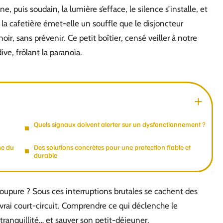
e, puis soudain, la lumière s’efface, le silence s’installe, et
e la cafetière émet-elle un souffle que le disjoncteur
oir, sans prévenir. Ce petit boîtier, censé veiller à notre
ve, frôlant la paranoïa.
Quels signaux doivent alerter sur un dysfonctionnement ?
ine du
Des solutions concrètes pour une protection fiable et
durable
coupure ? Sous ces interruptions brutales se cachent des
vrai court-circuit. Comprendre ce qui déclenche le
a tranquillité… et sauver son petit-déjeuner.