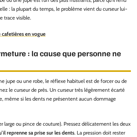
e ou une jupe est l’un des plus frustrants, parce qu’il rend
le : la plupart du temps, le problème vient du curseur lui-
 trace visible.
e cafetières en vogue
rmeture : la cause que personne ne
 jupe ou une robe, le réflexe habituel est de forcer ou de
nez le curseur de près. Un curseur très légèrement écarté
base, même si les dents ne présentent aucun dommage
er large ou pince de couture). Pressez délicatement les deux
u’il reprenne sa prise sur les dents
. La pression doit rester