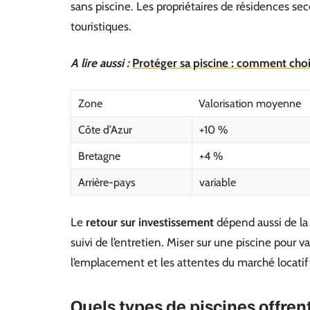
sans piscine. Les propriétaires de résidences seco
touristiques.
A lire aussi :
Protéger sa piscine : comment chois
Zone
Valorisation moyenne
Côte d’Azur
+10 %
Bretagne
+4 %
Arrière-pays
variable
Le
retour sur investissement
dépend aussi de la 
suivi de l’entretien. Miser sur une piscine pour v
l’emplacement et les attentes du marché locati
Quels types de piscines offrent