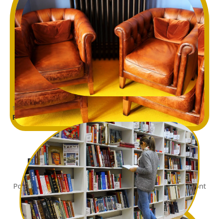
12 mars 2026
Pourquoi opter pour un mobilier industriel ?
2 min read
Décoration
Pourquoi opter pour un mobilier
industriel ?
Pour leurs aspects vintages, les mobiliers industriels sont
appréciés par les personnes qui ne désirent pas
…