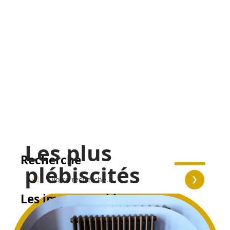
Les plus
Recherche
plébiscités
Les immanquables