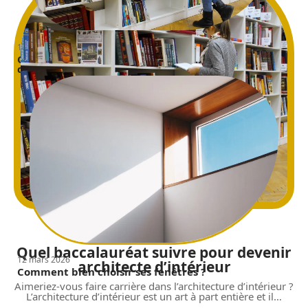
12 mars 2026
Quel baccalauréat suivre pour devenir architecte
d’intérieur
4 min read
Conseils
Quel baccalauréat suivre pour devenir
12 mars 2026
architecte d’intérieur
Comment bien choisir ses fenêtres ?
Aimeriez-vous faire carrière dans l’architecture d’intérieur ?
L’architecture d’intérieur est un art à part entière et il
…